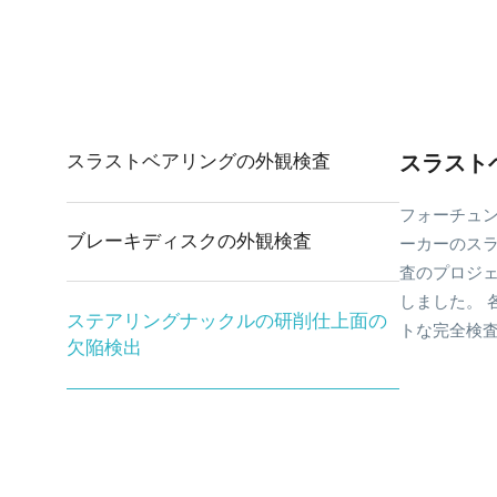
スラストベアリングの外観検査
スラスト
フォーチュン
世界有数の
当社のソリ
ブレーキディスクの外観検査
ーカーのス
ジェクトに当
クトである日
査のプロジェ
また不良品の
ナックルの研
しました。 
しました。
以上節約し、
ステアリングナックルの研削仕上面の
トな完全検査
欠陥検出