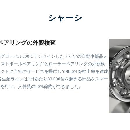
シャーシ
ベアリングの外観検査
グローバル500にランクインしたドイツの自動車部品メ
自動車部品メーカーのブレーキキャリパー外観検出プロ
ューションは、世界初の自動スマート品質検査プロジェ
ラストボールベアリングとローラーベアリングの外観検
社のサービスを提供して検出率100%を達成しました。
本フォーチュングローバル500社の自動車ステアリング
クトに当社のサービスを提供して98.0%を検出率を達成
流出率を0.01%から0.0001%までに引き下げる事も実現
削面欠陥検出プロジェクトに適用されて人件費を60%
各生産ラインは1日あたり80,000個を超える部品をスマー
95%以上の検出精度を実現しました。
を行い、人件費の80%節約ができました。