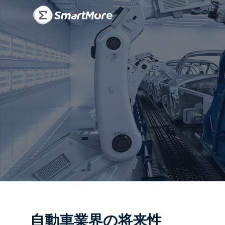
産
業
自動車業界の将来性